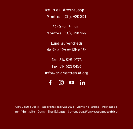
1851 rue Dufresne, app. 1,
Montréal (QC), H2K 3K4
2240 rue Fullum,
Montréal (QC), H2K 3N9
Lundi au vendredi
de 9h à 12h et 13h à 17h
Tél.: 514 525-2778
Fax: 514 523 0450
info@criccentresud.org
CRIC Centre Sud © Tous droits réservés 2024 –
Mentions légales
–
Politique de
confidentialité
– Design:
Elise Eskanazi
– Conception:
Womko, Agence web Inc.