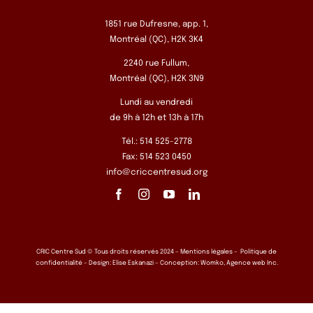
1851 rue Dufresne, app. 1,
Montréal (QC), H2K 3K4
2240 rue Fullum,
Montréal (QC), H2K 3N9
Lundi au vendredi
de 9h à 12h et 13h à 17h
Tél.: 514 525-2778
Fax: 514 523 0450
info@criccentresud.org
CRIC Centre Sud © Tous droits réservés 2024 –
Mentions légales
–
Politique de
confidentialité
– Design:
Elise Eskanazi
– Conception:
Womko, Agence web Inc.