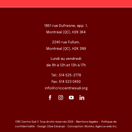
1851 rue Dufresne, app. 1,
Montréal (QC), H2K 3K4
2240 rue Fullum,
Montréal (QC), H2K 3N9
Lundi au vendredi
de 9h à 12h et 13h à 17h
Tél.: 514 525-2778
Fax: 514 523 0450
info@criccentresud.org
CRIC Centre Sud © Tous droits réservés 2024 –
Mentions légales
–
Politique de
confidentialité
– Design:
Elise Eskanazi
– Conception:
Womko, Agence web Inc.