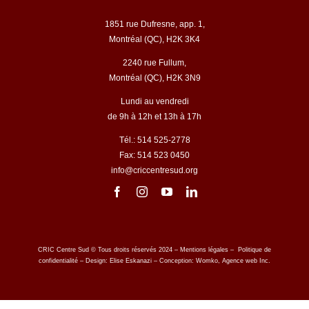
1851 rue Dufresne, app. 1,
Montréal (QC), H2K 3K4
2240 rue Fullum,
Montréal (QC), H2K 3N9
Lundi au vendredi
de 9h à 12h et 13h à 17h
Tél.: 514 525-2778
Fax: 514 523 0450
info@criccentresud.org
CRIC Centre Sud © Tous droits réservés 2024 –
Mentions légales
–
Politique de
confidentialité
– Design:
Elise Eskanazi
– Conception:
Womko, Agence web Inc.