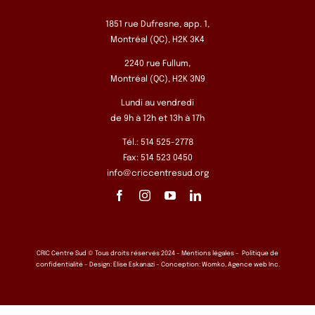
1851 rue Dufresne, app. 1,
Montréal (QC), H2K 3K4
2240 rue Fullum,
Montréal (QC), H2K 3N9
Lundi au vendredi
de 9h à 12h et 13h à 17h
Tél.: 514 525-2778
Fax: 514 523 0450
info@criccentresud.org
CRIC Centre Sud © Tous droits réservés 2024 –
Mentions légales
–
Politique de
confidentialité
– Design:
Elise Eskanazi
– Conception:
Womko, Agence web Inc.