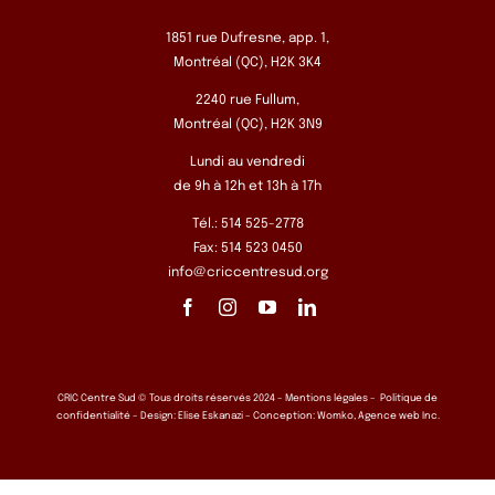
1851 rue Dufresne, app. 1,
Montréal (QC), H2K 3K4
2240 rue Fullum,
Montréal (QC), H2K 3N9
Lundi au vendredi
de 9h à 12h et 13h à 17h
Tél.: 514 525-2778
Fax: 514 523 0450
info@criccentresud.org
CRIC Centre Sud © Tous droits réservés 2024 –
Mentions légales
–
Politique de
confidentialité
– Design:
Elise Eskanazi
– Conception:
Womko, Agence web Inc.