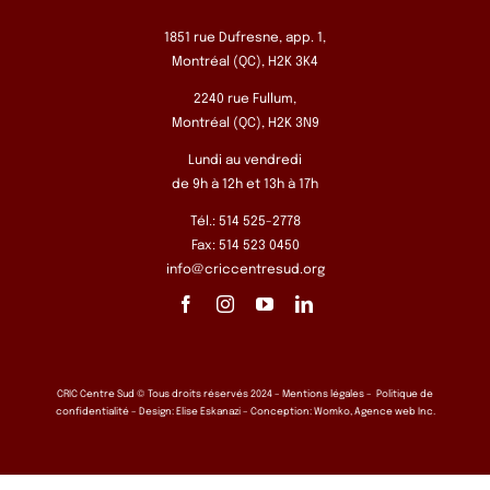
1851 rue Dufresne, app. 1,
Montréal (QC), H2K 3K4
2240 rue Fullum,
Montréal (QC), H2K 3N9
Lundi au vendredi
de 9h à 12h et 13h à 17h
Tél.: 514 525-2778
Fax: 514 523 0450
info@criccentresud.org
CRIC Centre Sud © Tous droits réservés 2024 –
Mentions légales
–
Politique de
confidentialité
– Design:
Elise Eskanazi
– Conception:
Womko, Agence web Inc.