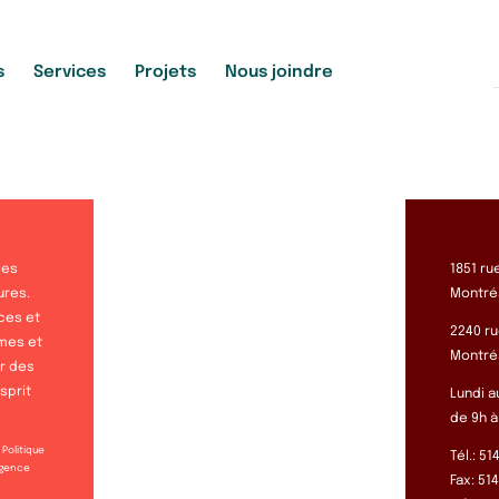
s
Services
Projets
Nous joindre
les
1851 ru
ures.
Montréa
ces et
2240 ru
smes et
Montréa
er des
sprit
Lundi a
de 9h à
Politique
Tél.: 5
gence
Fax: 51