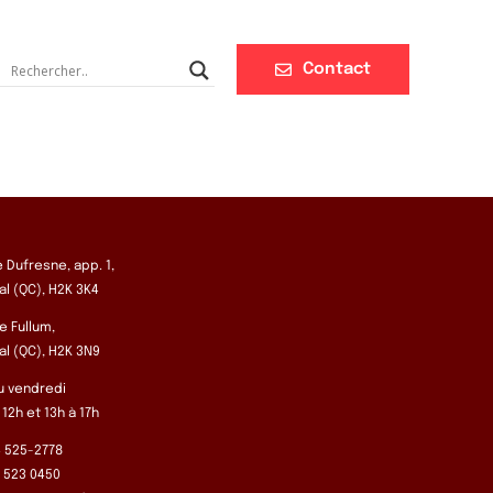
Contact
e Dufresne, app. 1,
l (QC), H2K 3K4
e Fullum,
l (QC), H2K 3N9
u vendredi
 12h et 13h à 17h
14 525-2778
4 523 0450