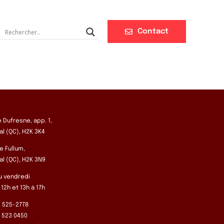
Contact
e Dufresne, app. 1,
l (QC), H2K 3K4
e Fullum,
l (QC), H2K 3N9
u vendredi
 12h et 13h à 17h
14 525-2778
4 523 0450