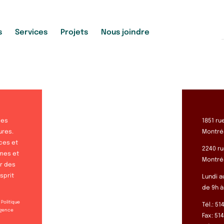
s
Services
Projets
Nous joindre
les
1851 ru
ures.
Montréa
ces et
2240 ru
smes et
Montréa
er des
sprit
Lundi a
de 9h à
Politique
Tél.: 5
gence
Fax: 51