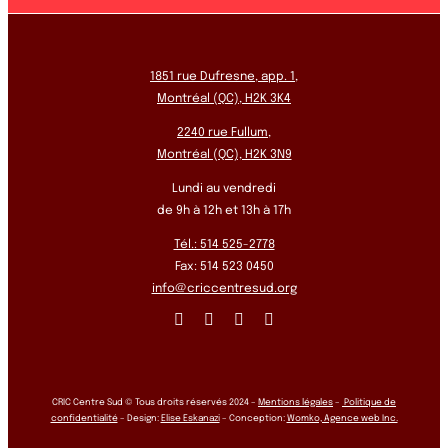
1851 rue Dufresne, app. 1,
Montréal (QC), H2K 3K4
2240 rue Fullum,
Montréal (QC), H2K 3N9
Lundi au vendredi
de 9h à 12h et 13h à 17h
Tél.: 514 525-2778
Fax: 514 523 0450
info@criccentresud.org
CRIC Centre Sud © Tous droits réservés 2024 –
Mentions légales
–
Politique de
confidentialité
– Design:
Elise Eskanazi
– Conception:
Womko, Agence web Inc.