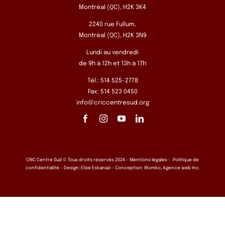
Montréal (QC), H2K 3K4
2240 rue Fullum,
Montréal (QC), H2K 3N9
Lundi au vendredi
de 9h à 12h et 13h à 17h
Tél.: 514 525-2778
Fax: 514 523 0450
info@criccentresud.org
CRIC Centre Sud © Tous droits réservés 2024 –
Mentions légales
–
Politique de
confidentialité
– Design:
Elise Eskanazi
– Conception:
Womko, Agence web Inc.