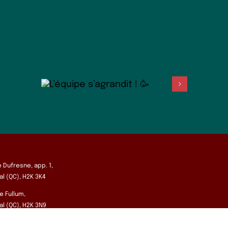
e Dufresne, app. 1,
l (QC), H2K 3K4
e Fullum,
l (QC), H2K 3N9
u vendredi