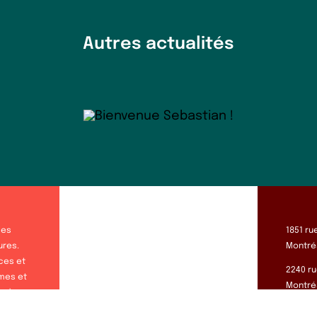
Autres actualités
les
1851 ru
ures.
Montréa
ces et
2240 ru
smes et
Montréa
er des
sprit
Lundi a