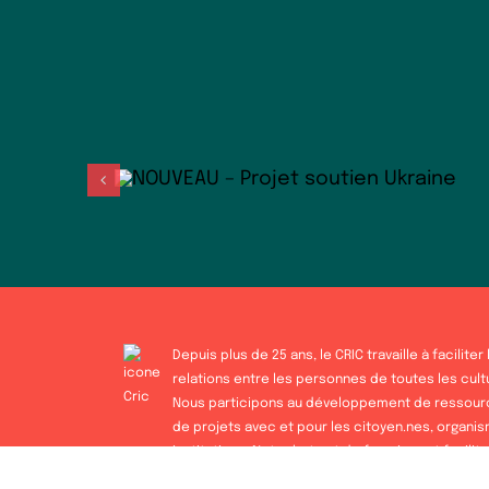
Depuis plus de 25 ans, le CRIC travaille à faciliter 
relations entre les personnes de toutes les cult
Nous participons au développement de ressour
de projets avec et pour les citoyen.nes, organi
institutions. Notre but est de favoriser et facilit
rapprochements interculturels riches, dans un e