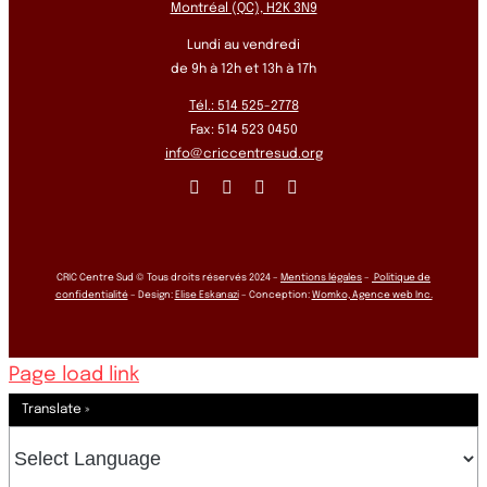
Montréal (QC), H2K 3N9
Lundi au vendredi
de 9h à 12h et 13h à 17h
Tél.: 514 525-2778
Fax: 514 523 0450
info@criccentresud.org
CRIC Centre Sud © Tous droits réservés 2024 –
Mentions légales
–
Politique de
confidentialité
– Design:
Elise Eskanazi
– Conception:
Womko, Agence web Inc.
Page load link
Translate »